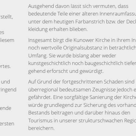
Ausgehend davon lässt sich vermuten, dass
bedeutende Teile einer älteren Innenraumfass
tellt,
unter dem heutigen Farbanstrich bzw. der Dec
kleidung erhalten blieben.
es
diesem
Insgesamt birgt die Kunower Kirche in ihrem I
noch wertvolle Originalsub­stanz in beträchtli
Umfang. Sie wurde bislang aber weder
kunstgeschichtlich noch baugeschichtlich tiefe
rtes.
gehend erforscht und gewürdigt.
- und
Auf Grund der fortgeschrittenen Schäden sind 
ringend
überregional bedeutsamen Zeugnisse jedoch 
gefährdet. Eine sorgfältige Sanierung der Kirch
würde grundlegend zur Sicherung des vorhan
tende
Bestands beitragen und darüber hinaus den
Tourismus in unserer strukturschwachen Regi
ersten
bereichern.