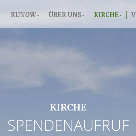
KUNOW
ÜBER UNS
KIRCHE
V
KIRCHE
SPENDENAUFRUF