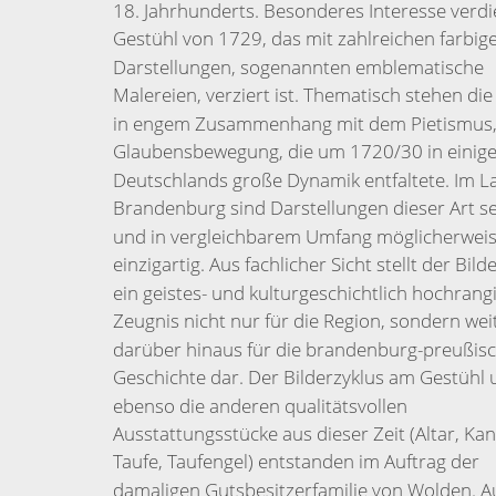
18. Jahrhunderts. Besonderes Interesse verdi
Gestühl von 1729, das mit zahlreichen farbig
Darstellungen, sogenannten emblematische
Malereien, ver­ziert ist. Thematisch stehen die
in engem Zusammenhang mit dem Pietis­mus,
Glaubensbewegung, die um 1720/30 in einige
Deutschlands große Dynamik entfaltete. Im L
Brandenburg sind Darstellungen dieser Art se
und in vergleichbarem Umfang möglicherweis
einzigartig. Aus fachli­cher Sicht stellt der Bild
ein geistes- und kulturgeschichtlich hochrang
Zeugnis nicht nur für die Region, sondern wei
darüber hinaus für die branden­burg-preußis
Geschichte dar. Der Bilderzyklus am Gestühl
ebenso die anderen qualitätsvollen
Ausstattungsstücke aus dieser Zeit (Altar, Kan
Taufe, Taufengel) entstanden im Auftrag der
damaligen Gutsbesitzerfamilie von Wolden. A