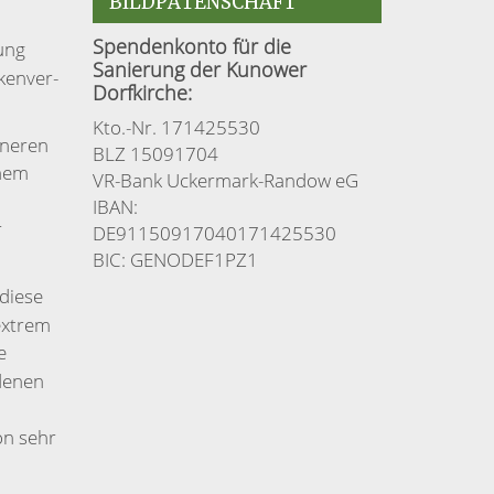
BILDPATENSCHAFT
Spendenkonto für die
ung
Sanierung der Kunower
kenver­
Dorfkirche:
Kto.-Nr. 171425530
nneren
BLZ 15091704
chem
VR-Bank Uckermark-Randow eG
IBAN:
r
DE91150917040171425530
BIC: GENODEF1PZ1
diese
extrem
e
denen
on sehr