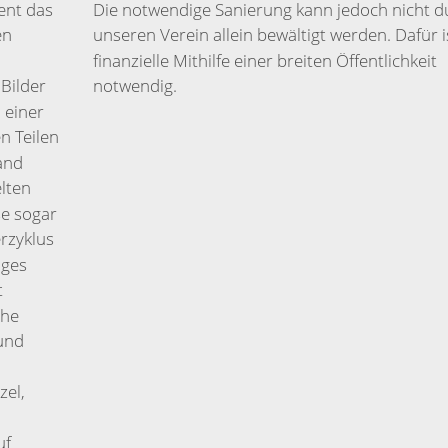
ent das
Die notwendige Sanierung kann jedoch nicht d
en
unseren Verein allein bewältigt werden. Dafür i
finanzielle Mithilfe einer breiten Öffentlichkeit
 Bilder
notwendig.
 einer
n Teilen
and
l­ten
e sogar
erzyklus
iges
t
che
 und
zel,
uf