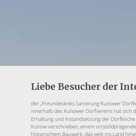
Liebe Besucher der Int
der „Freundeskreis Sanierung Kunower Dorfk
innerhalb des Kunower Dorf­vereins hat sich 
Erhaltung und Instandsetzung der Dorfkirche 
Kunow ver­schrieben, einem ortsbildprägend
historischem Bauwerk, das weit ins Land hine