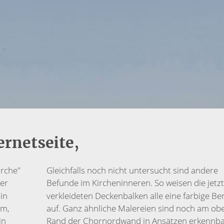
ernetseite,
irche"
Gleichfalls noch nicht untersucht sind andere
der
Befunde im Kircheninneren. So wei­sen die jetzt
in
verkleideten Deckenbalken alle eine farbige B
em,
auf. Ganz ähnliche Malereien sind noch am ob
in
Rand der Chornordwand in Ansätzen erkennba